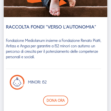
CENTESIMI CHE CONTANO PER I BAMBINI
CON DISABILITA'
"Centesimi che contano" è il servizio di Banca Mediolanum che
permette ai clienti di sostenere, con meno di un euro al mese, i
bambini con disabilità e gravi patologie croniche seguiti da
Dynamo Camp, il Centro Benedetta D'Intino, la Lega del Filo
D'Oro e Invictus Camp.
BAMBINI AIUTATI: 5.298
SCOPRI DI PIÙ