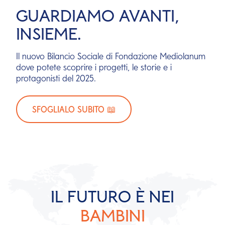
RACCOLTA FONDI
Insieme, per aiutare 152 minori con autismo in tutta
Italia.
GUARDA LO SPOT 🎬
IL FUTURO È NEI
BAMBINI