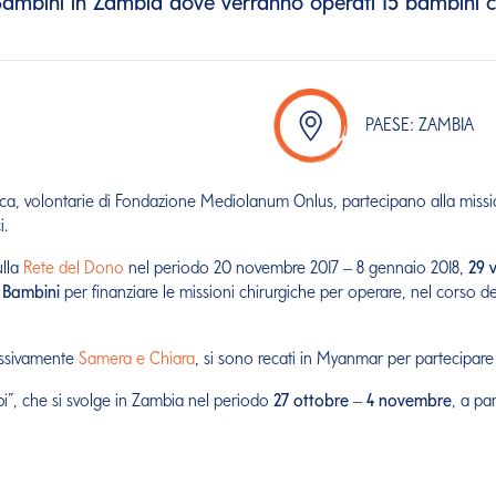
Bambini in Zambia dove verranno operati 15 bambini ca
PAESE: ZAMBIA
ica, volontarie di Fondazione Mediolanum Onlus, partecipano alla missio
i.
ulla
Rete del Dono
nel periodo 20 novembre 2017 – 8 gennaio 2018,
29 
n Bambini
per finanziare le missioni chirurgiche per operare, nel corso de
ssivamente
Samera e Chiara
, si sono recati in Myanmar per partecipare a
bi”, che si svolge in Zambia nel periodo
27 ottobre – 4 novembre
, a pa