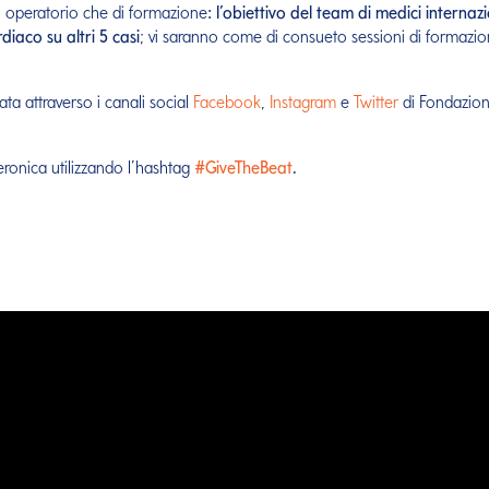
o operatorio che di formazione
: l’obiettivo del team di medici intern
diaco su altri 5 casi
; vi saranno come di consueto sessioni di formazio
ta attraverso i canali social
Facebook
,
Instagram
e
Twitter
di Fondazion
Veronica utilizzando l’hashtag
#GiveTheBeat
.