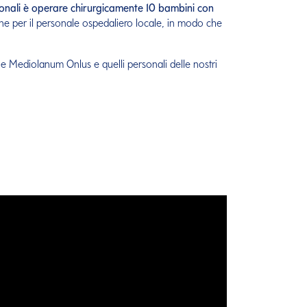
azionali è operare chirurgicamente 10 bambini con
ne per il personale ospedaliero locale, in modo che
e Mediolanum Onlus e quelli personali delle nostri