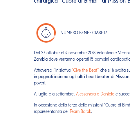
chirurgica “Cuore di Bimbi” di Mission 
NUMERO BENEFICIARI: 17
Dal 27 ottobre al 4 novembre 2018 Valentina e Veron
Zambia dove verranno operati 15 bambini cardiopatic
Attraverso l’iniziativa
“Give the Beat”
che si è svolta s
impegnati insieme agli altri heartbeater di Missio
poveri.
A luglio e a settembre,
Alessandra e Daniele
e succe
In occasione della terza delle missioni “Cuore di Bim
rappresentanza del
Team Borak
.