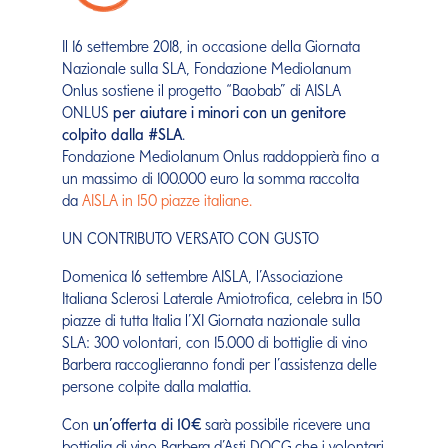
Il 16 settembre 2018, in occasione della Giornata
Nazionale sulla SLA, Fondazione Mediolanum
Onlus sostiene il progetto “Baobab” di AISLA
ONLUS
per aiutare i minori con un genitore
colpito dalla #SLA
.
Fondazione Mediolanum Onlus raddoppierà fino a
un massimo di 100.000 euro la somma raccolta
da
AISLA in 150 piazze italiane.
UN CONTRIBUTO VERSATO CON GUSTO
Domenica 16 settembre AISLA, l’Associazione
Italiana Sclerosi Laterale Amiotrofica, celebra in 150
piazze di tutta Italia l’XI Giornata nazionale sulla
SLA: 300 volontari, con 15.000 di bottiglie di vino
Barbera raccoglieranno fondi per l’assistenza delle
persone colpite dalla malattia.
Con
un’offerta di 10€
sarà possibile ricevere una
bottiglia di vino Barbera d’Asti DOCG che i volontari