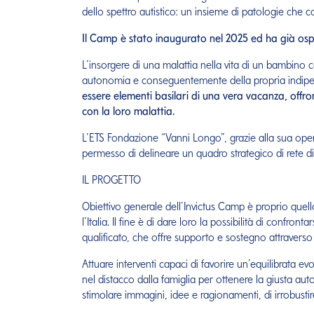
dello spettro autistico: un insieme di patologie che co
Il Camp è stato inaugurato nel 2025 ed ha già ospi
L’insorgere di una malattia nella vita di un bambino c
autonomia e conseguentemente della propria indip
essere elementi basilari di una vera vacanza, offr
con la loro malattia.
L’ETS Fondazione “Vanni Longo”, grazie alla sua operati
permesso di delineare un quadro strategico di rete di 
IL PROGETTO
Obiettivo generale dell’Invictus Camp è proprio quell
l’Italia. Il fine è di dare loro la possibilità di confr
qualificato, che offre supporto e sostegno attraverso l
Attuare interventi capaci di favorire un’equilibrata e
nel distacco dalla famiglia per ottenere la giusta aut
stimolare immagini, idee e ragionamenti, di irrobustir