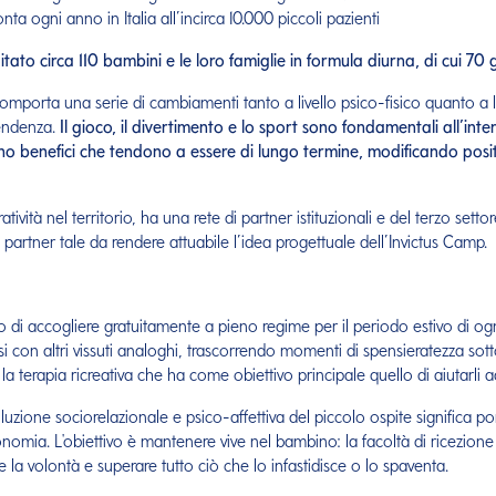
nta ogni anno in Italia all’incirca 10.000 piccoli pazienti
tato circa 110 bambini e le loro famiglie in formula diurna, di cui 7
omporta una serie di cambiamenti tanto a livello psico-fisico quanto a liv
endenza.
Il gioco, il divertimento e lo sport sono fondamentali all’inter
ono benefici che tendono a essere di lungo termine, modificando posi
vità nel territorio, ha una rete di partner istituzionali e del terzo sett
partner tale da rendere attuabile l’idea progettuale dell’Invictus Camp.
o di accogliere gratuitamente a pieno regime per il periodo estivo di ogn
ontarsi con altri vissuti analoghi, trascorrendo momenti di spensieratezza s
a terapia ricreativa che ha come obiettivo principale quello di aiutarli ad
voluzione sociorelazionale e psico-affettiva del piccolo ospite significa 
onomia. L'obiettivo è mantenere vive nel bambino: la facoltà di ricezione 
e la volontà e superare tutto ciò che lo infastidisce o lo spaventa.