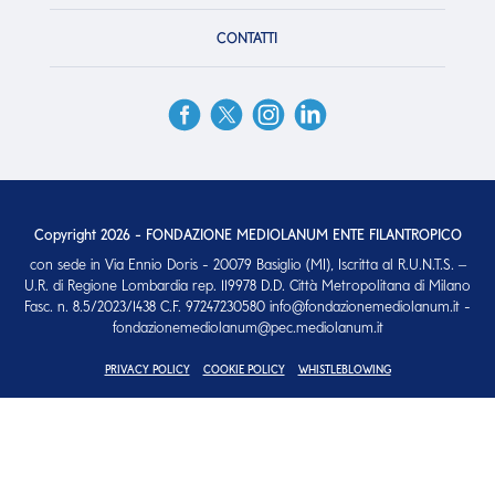
CONTATTI
Copyright 2026 - FONDAZIONE MEDIOLANUM ENTE FILANTROPICO
con sede in Via Ennio Doris - 20079 Basiglio (MI), Iscritta al R.U.N.T.S. –
U.R. di Regione Lombardia rep. 119978 D.D. Città Metropolitana di Milano
Fasc. n. 8.5/2023/1438 C.F. 97247230580 info@fondazionemediolanum.it -
fondazionemediolanum@pec.mediolanum.it
PRIVACY POLICY
COOKIE POLICY
WHISTLEBLOWING